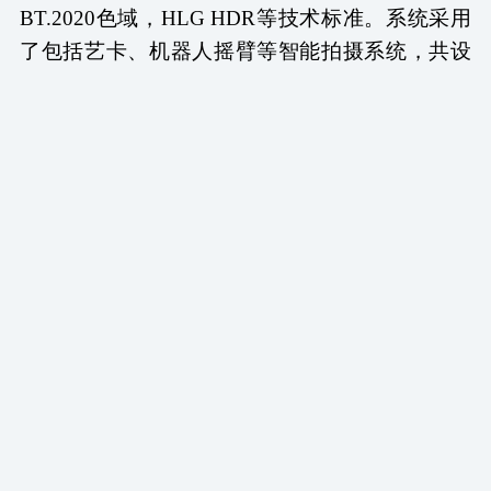
BT.2020色域，HLG HDR等技术标准。系统采用
了包括艺卡、机器人摇臂等智能拍摄系统，共设
计4机位。系统整体采用12G基带架构，符合技术
人员原有工作习惯。系统支持4K、高清制播，可
以制作4K超高清HDR、BT.2020色域及高清
SDR、BT.709色域节目，对于高清节目系统采用
末级下变换方式实现。系统根据实际需求设计，
可实现同时最多2路上变换及1路下变换，转换器
支持1080 50 i /60，1080 50p /60及4K等多种格
式，支持BT.709及BT.2020，支持SDR、HLG/PQ
等转换。系统可以录制支持XAVC、
ProRes/DNxHR等多种格式，支持多通道录制，便
于素材交换及编辑。系统主预监采用1000nit HDR
监视器监看。整体架构清晰、信号即插即用、调
配灵活、操作直观简洁、维护方便。