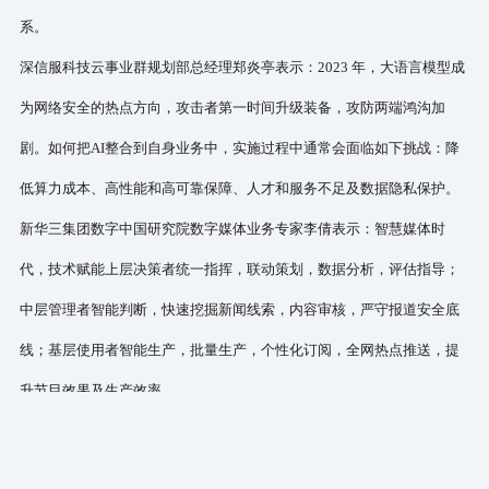
系。
深信服科技云事业群规划部总经理郑炎亭表示：
2023 年，大语言模型成
为网络安全的热点方向，攻击者第一时间升级装备，攻防两端鸿沟加
剧。如何把AI整合到自身业务中，实施过程中通常会面临如下挑战：
降
低算力成本、高性能和高可靠保障、人才和服务不
足及数据隐私保护。
新华三集团数字中国研究院数字媒体业务专家李倩表示：智慧媒体时
代，技术赋能上层决策者统一指挥，联动策划，数据分析，评估指导；
中层管理者智能判断，快速挖掘新闻线索，内容审核，严守报道安全底
线；基层使用者智能生产，批量生产，个性化订阅，全网热点推送，提
升节目效果及生产效率。
太极计算机股份有限公司公用事业战略业务本部产品中心副总经理王凤
美分享了数智化技术助力媒体深度融合发展，谈及媒体技术的发展，她