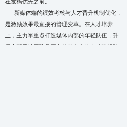
在发稿优先之前。
新媒体端的绩效考核与人才晋升机制优化，
是激励效果最直接的管理变革。在人才培养
上，主力军重点打造媒体内部的年轻队伍，升
级内部采编团队是更有效的全媒体人才建设路
径。
六、用户连接创新：增强粘性、突圈破壁、
开门办媒
主流媒体不断强化用户体验的场景感、交互
感和沉浸感，提升传播效能，增强用户粘性。
融合产品放下姿态、转变语态、创新形态，