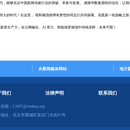
代，能够见证中国新闻传媒行业的突破、革新与发展。
感谢华数集团组织信任，让我
伟大的时代！在这里，
我和顽强拼搏有梦想的同志们共同探索、实践新一轮战略之路
域新质生产力，在云网融合、
AI 算力、智能场景领域中持续深耕，未来可期！
央新闻媒体网站
地方
于我们
法律声明
联系我们
信箱：CAPT@xinhua.org
公地址：北京市西城区宣武门大街97号