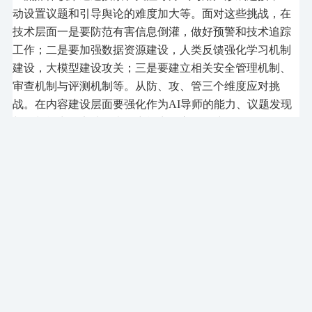
动设置议题和引导舆论的难度加大
等
。
面对这些挑战，在
技术层面一是要防范有害信息倒灌，做好预警和技术追踪
工作；二是要加强数据资源建设，人类反馈强化学习机制
建设，大模型建设攻关；三是要建立相关安全管理机制、
审查机制与评测机制等。从防、攻、管三个维度应对挑
战。在内容建设层面要
强化作为
AI导师的能力
、
议题发现
与策划能力
、
实地调查研究能力
等方面的建设。
思高乐教育总经理、中国人民大学博士宋义平博士重点分
享了
AIGC
对
内容产业
带来的革命性变化。他表示
ChatGPT
倒逼了人类逻辑思维能力的提升，需要人类提升提出问题
的能力。
学者们可以利用这些模型的便利性和速度，从海
量数据中发掘新的知识或者做出新的发现。
谈及对
ChatGPT的使用，他强调：
学术群体并不应该感到恐惧，
而是应该深入了解其优势和局限性，探索如何更好地与之
协作，从而实现共赢。
AIGC为跨学科研究提供了高效
的工
具和方法，可以加速知识生产过程，促进跨学科知识的交