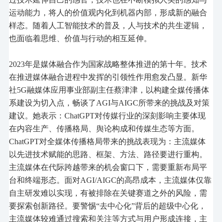
运动能力，将人的价值观内化到机器内部，形成新的融合
样态。随
着
人工智能技术的普及，人与技术的共生逻辑，
也面临着思维、价值与行动的相互延伸。
2023年是媒体融合作为国家战略整体推进的第十年。技术
在推进媒体融合进程中发挥的引领性作用愈发凸显。新华
社5G融媒体应用事业部副主任蔡津津，以构建全媒传播体
系建设为切入点，畅谈了AGI与AIGC所带来的挑战及对策
建议。她表示：ChatGPT对传媒行业
的
深刻影响主要体现
在内容生产、传播格局、舆论构成和传媒生态等方面。
ChatGPT
对
全媒体传播格局带来
的
挑战
表现为：
主流媒体
以先进技术赋能的思路、框架、方法、路径要进行重构。
主流媒体在代际跨越带来的机会窗口下，需要重新布局平
台和终端形态。
面对
AGI/AIGC
的
高昂成本
，
主流媒体仅靠
自主研发难以实现，有被排除在关键赛道之外
的风险
，需
要
探索创新路径。
要
警惕
“去中心化”背后的超级中心化
，
主流媒体较难通过搜索和关注等方式与用户形成连接，主