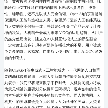
慌，黄教授强调要用理性思维看待当前的技术热问题。现
阶段ChatGPT只能在有限的情境下表现出参考性、决策
性、辅助性，还不足以被人完全信赖。Open AI的宗旨是确
保通用人工智能造福全人类，希望所打造的人工智能系统
与人类的意图保持一致，并鼓励公众参与产品开发设计领
域的决策。人机耦合会成为未来AIGC的应用趋势。从用户
的媒介使用出发，建立在AI人机互动模式上的新型融合，
一定程度上会弥补现有新媒体传播技术的不足。用户被赋
予更多的媒介选择权、自由权，使用权，由此
AIGC
将激发
新的创造力。
随着
ChatGPT等生成式人工智能成为下一代网络入口和重
要的基础传播资源，
河南大学新闻与传播学院副教授赵红
勋
表示：
我们或将迎来数字平权时代，人机协同能力将成
为意见领袖的重要划分依据和区隔标识，观点独特的信息
内容将成为用户连接内外的核心竞争力。
而人机协同、人
机共生的关系将会是
互为尺度，互为延伸的关系。人类通
过技术延伸自己的感官，技术也在不断模拟人类的感知与