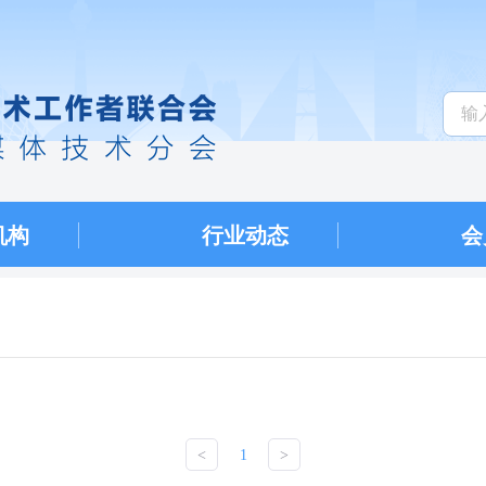
机构
行业动态
会
<
1
>