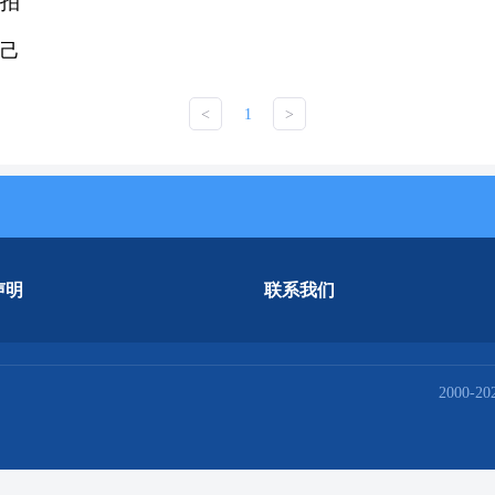
节拍
老己
<
1
>
声明
联系我们
2000-